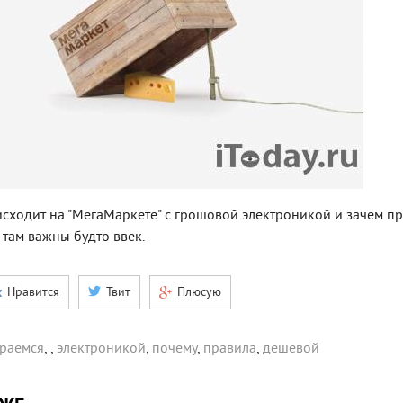
исходит на "МегаМаркете" с грошовой электроникой и зачем п
там важны будто ввек.
Нравится
Твит
Плюсую
раемся
,
,
электроникой
,
почему
,
правила
,
дешевой