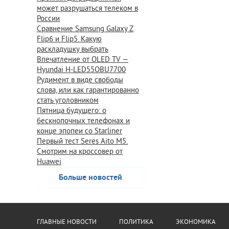
может разрушаться телеком в
России
Сравнение Samsung Galaxy Z
Flip6 и Flip5. Какую
раскладушку выбрать
Впечатление от OLED TV —
Hyundai H-LED55OBU7700
Рудимент в виде свободы
слова, или как гарантированно
стать уголовником
Пятница будущего: о
бескнопочных телефонах и
конце эпопеи со Starliner
Первый тест Seres Aito M5.
Смотрим на кроссовер от
Huawei
Больше новостей
ГЛАВНЫЕ НОВОСТИ
ПОЛИТИКА
ЭКОНОМИКА