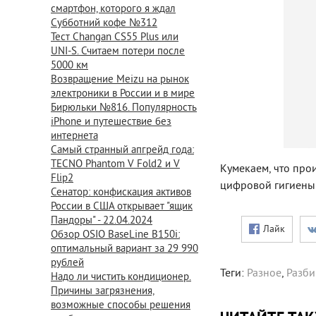
смартфон, которого я ждал
Субботний кофе №312
Тест Changan CS55 Plus или
UNI-S. Считаем потери после
5000 км
Возвращение Meizu на рынок
электроники в России и в мире
Бирюльки №816. Популярность
iPhone и путешествие без
интернета
Самый странный апгрейд года:
TECNO Phantom V Fold2 и V
Кумекаем, что про
Flip2
цифровой гигиены 
Сенатор: конфискация активов
России в США открывает "ящик
Пандоры" - 22.04.2024
Лайк
Обзор OSIO BaseLine B150i:
оптимальный вариант за 29 990
рублей
Теги:
Разное
,
Разби
Надо ли чистить кондиционер.
Причины загрязнения,
возможные способы решения