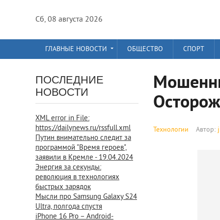
Сб, 08 августа 2026
ГЛАВНЫЕ НОВОСТИ
ОБЩЕСТВО
СПОРТ
Мошенни
ПОСЛЕДНИЕ
НОВОСТИ
Осторож
XML error in File:
https://dailynews.ru/rssfull.xml
Технологии
Автор:
Путин внимательно следит за
программой "Время героев",
заявили в Кремле - 19.04.2024
Энергия за секунды:
революция в технологиях
быстрых зарядок
Мысли про Samsung Galaxy S24
Ultra, полгода спустя
iPhone 16 Pro – Android-