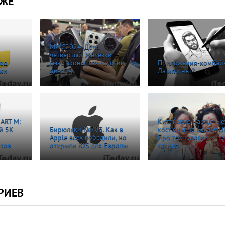
КЖЕ
MWC2024. День
четвертый. Железки —
год
смартфоны, технологии,
Приложения-комбай
ки
дизайн
Да или нет?
ART M:
Китайские народные
й 5К
Бирюльки №783. Как в
костюмы на Galaxy Ul
Apple всех победили, но
Про технологии и не
нтов
открыли iOS для Европы
только
РИЕВ