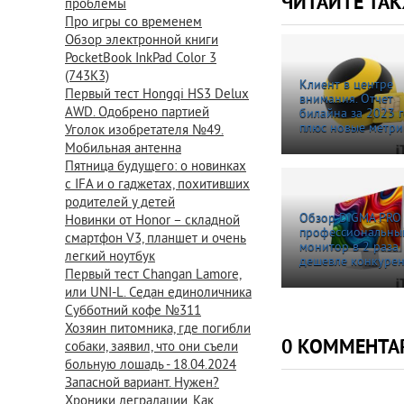
ЧИТАЙТЕ ТА
проблемы
Про игры со временем
Обзор электронной книги
PocketBook InkPad Color 3
(743K3)
Клиент в центре
Первый тест Hongqi HS3 Delux
внимания. Отчет
AWD. Одобрено партией
билайна за 2023 
плюс новые метри
Уголок изобретателя №49.
Мобильная антенна
Пятница будущего: о новинках
с IFA и о гаджетах, похитивших
родителей у детей
Обзор DIGMA PRO 
Новинки от Honor – складной
профессиональны
смартфон V3, планшет и очень
монитор в 2 раза
легкий ноутбук
дешевле конкуре
Первый тест Changan Lamore,
или UNI-L. Седан единоличника
Субботний кофе №311
Хозяин питомника, где погибли
0 КОММЕНТА
собаки, заявил, что они съели
больную лошадь - 18.04.2024
Запасной вариант. Нужен?
Хроники деградации. Как