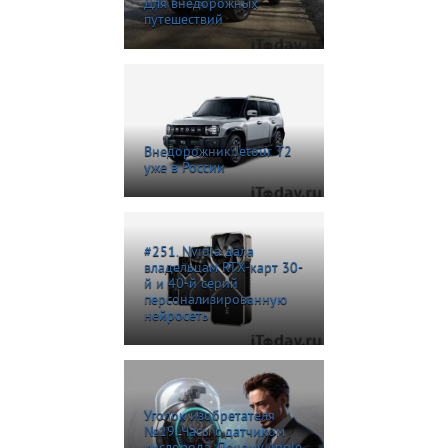
Для внедорожных
путешествий
Внедорожник Jetour T2
уже в России
#251. Nvidia дала
владельцам RTX-карт 30-
й и 40-й серий
персонализированную
нейросеть
Уголок изобретателя
№19. Часы с датчиком