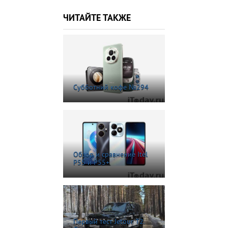
ЧИТАЙТЕ ТАКЖЕ
Субботний кофе №294
Обзор и сравнение Itel
P55 и P55+
Первый тест Jetour T2.