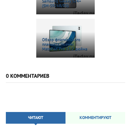
Samsung Galaxy S24+
(SM-S926B/DS)
Обзор флагманского
планшета Huawei
MatePad Pro 13.2 дюйма
0 КОММЕНТАРИЕВ
ЧИТАЮТ
КОММЕНТИРУЮТ