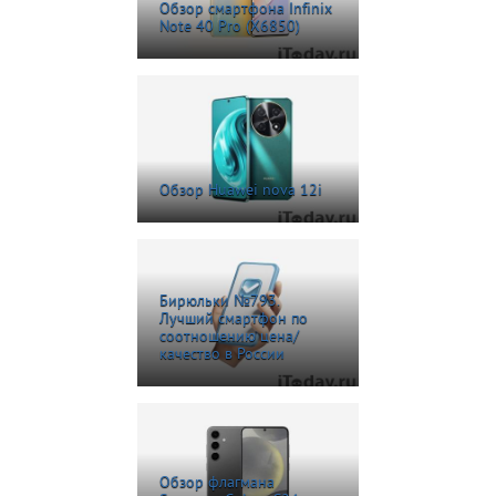
Обзор смартфона Infinix
Note 40 Pro (X6850)
Обзор Huawei nova 12i
Бирюльки №793.
Лучший смартфон по
соотношению цена/
качество в России
Обзор флагмана