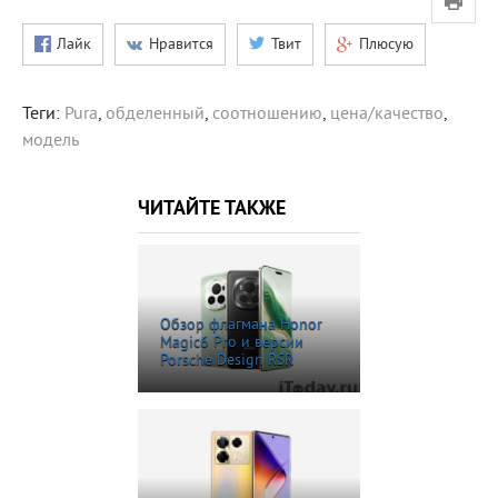
Лайк
Нравится
Твит
Плюсую
Теги:
Pura
,
обделенный
,
соотношению
,
цена/качество
,
модель
ЧИТАЙТЕ ТАКЖЕ
Обзор флагмана Honor
Magic6 Pro и версии
Porsche Design RSR