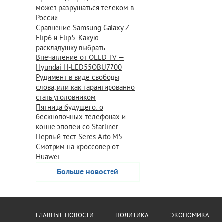
может разрушаться телеком в
России
Сравнение Samsung Galaxy Z
Flip6 и Flip5. Какую
раскладушку выбрать
Впечатление от OLED TV —
Hyundai H-LED55OBU7700
Рудимент в виде свободы
слова, или как гарантированно
стать уголовником
Пятница будущего: о
бескнопочных телефонах и
конце эпопеи со Starliner
Первый тест Seres Aito M5.
Смотрим на кроссовер от
Huawei
Больше новостей
ГЛАВНЫЕ НОВОСТИ
ПОЛИТИКА
ЭКОНОМИКА