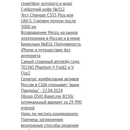
смартфон, которого я ждал
Субботний кофе №312
Тест Changan CS55 Plus или
UNI-S. Считаем потери после
5000 км
Возвращение Meizu на рынок
электроники в России и в мире
Бирюльки №816. Популярность
iPhone и путешествие без
интернета
Самый странный апгрейд года:
TECNO Phantom V Fold2 и V
Flip2
Сенатор: конфискация активов
России в США открывает "ящик
Пандоры" - 22.04.2024
Обзор OSIO BaseLine B150i:
оптимальный вариант за 29 990
рублей
Надо ли чистить кондиционер.
Причины загрязнения,
возможные способы решения