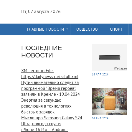
Пт, 07 августа 2026
ГЛАВНЫЕ НОВОСТИ
ОБЩЕСТВО
СПОРТ
756
0
ПОСЛЕДНИЕ
НОВОСТИ
XML error in File:
18 АПР 2024
https://dailynews.ru/rssfull.xml
Путин внимательно следит за
1 286
0
программой "Время героев",
заявили в Кремле - 19.04.2024
Энергия за секунды:
революция в технологиях
быстрых зарядок
Мысли про Samsung Galaxy S24
26 ЯНВ 2024
Ultra, полгода спустя
iPhone 16 Pro – Android-