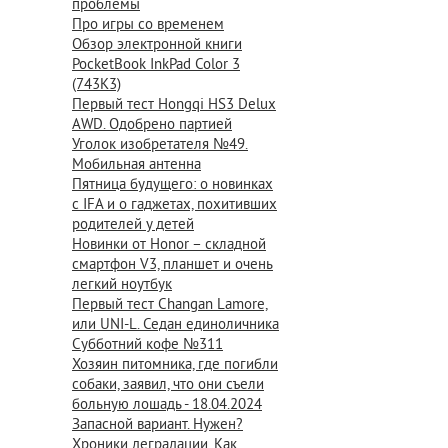
проблемы
Про игры со временем
Обзор электронной книги
PocketBook InkPad Color 3
(743K3)
Первый тест Hongqi HS3 Delux
AWD. Одобрено партией
Уголок изобретателя №49.
Мобильная антенна
Пятница будущего: о новинках
с IFA и о гаджетах, похитивших
родителей у детей
Новинки от Honor – складной
смартфон V3, планшет и очень
легкий ноутбук
Первый тест Changan Lamore,
или UNI-L. Седан единоличника
Субботний кофе №311
Хозяин питомника, где погибли
собаки, заявил, что они съели
больную лошадь - 18.04.2024
Запасной вариант. Нужен?
Хроники деградации. Как