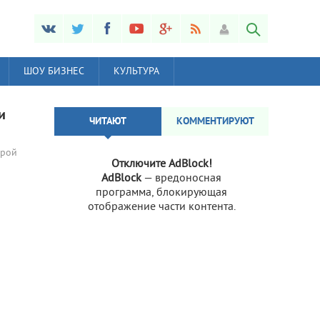
ШОУ БИЗНЕС
КУЛЬТУРА
и
ЧИТАЮТ
КОММЕНТИРУЮТ
арой
Отключите AdBlock!
AdBlock
— вредоносная
программа, блокирующая
отображение части контента.