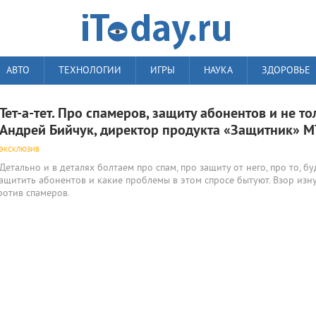
АВТО
ТЕХНОЛОГИИ
ИГРЫ
НАУКА
ЗДОРОВЬЕ
Тет-а-тет. Про спамеров, защиту абонентов и не то
Андрей Бийчук, директор продукта «Защитник» М
ЭКСКЛЮЗИВ
Детально и в деталях болтаем про спам, про защиту от него, про то, бу
ащитить абонентов и какие проблемы в этом спросе бытуют. Взор изн
отив спамеров.