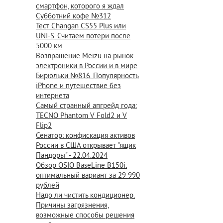
смартфон, которого я ждал
Субботний кофе №312
Тест Changan CS55 Plus или
UNI-S. Считаем потери после
5000 км
Возвращение Meizu на рынок
электроники в России и в мире
Бирюльки №816. Популярность
iPhone и путешествие без
интернета
Самый странный апгрейд года:
TECNO Phantom V Fold2 и V
Flip2
Сенатор: конфискация активов
России в США открывает "ящик
Пандоры" - 22.04.2024
Обзор OSIO BaseLine B150i:
оптимальный вариант за 29 990
рублей
Надо ли чистить кондиционер.
Причины загрязнения,
возможные способы решения