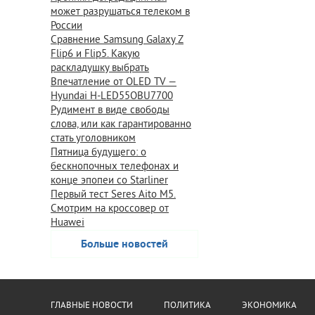
может разрушаться телеком в
России
Сравнение Samsung Galaxy Z
Flip6 и Flip5. Какую
раскладушку выбрать
Впечатление от OLED TV —
Hyundai H-LED55OBU7700
Рудимент в виде свободы
слова, или как гарантированно
стать уголовником
Пятница будущего: о
бескнопочных телефонах и
конце эпопеи со Starliner
Первый тест Seres Aito M5.
Смотрим на кроссовер от
Huawei
Больше новостей
ГЛАВНЫЕ НОВОСТИ
ПОЛИТИКА
ЭКОНОМИКА