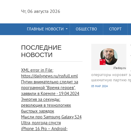
Чт, 06 августа 2026
ГЛАВНЫЕ НОВОСТИ
ОБЩЕСТВО
СПОРТ
910
0
ПОСЛЕДНИЕ
НОВОСТИ
XML error in File:
операторы норовят з
https://dailynews.ru/rssfull.xml
шахматную партию пр
Путин внимательно следит за
05 МАР 2024
программой "Время героев",
заявили в Кремле - 19.04.2024
Энергия за секунды:
революция в технологиях
быстрых зарядок
Мысли про Samsung Galaxy S24
Ultra, полгода спустя
iPhone 16 Pro – Android-