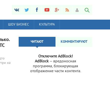
ШОУ БИЗНЕС
КУЛЬТУРА
лько.
ЧИТАЮТ
КОММЕНТИРУЮТ
ТС
Отключите AdBlock!
дто
AdBlock
— вредоносная
утри на
программа, блокирующая
отображение части контента.