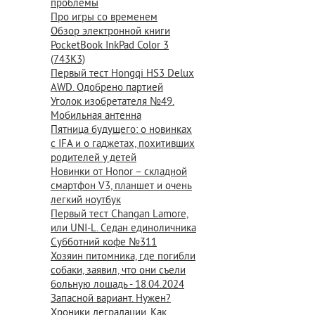
проблемы
Про игры со временем
Обзор электронной книги
PocketBook InkPad Color 3
(743K3)
Первый тест Hongqi HS3 Delux
AWD. Одобрено партией
Уголок изобретателя №49.
Мобильная антенна
Пятница будущего: о новинках
с IFA и о гаджетах, похитивших
родителей у детей
Новинки от Honor – складной
смартфон V3, планшет и очень
легкий ноутбук
Первый тест Changan Lamore,
или UNI-L. Седан единоличника
Субботний кофе №311
Хозяин питомника, где погибли
собаки, заявил, что они съели
больную лошадь - 18.04.2024
Запасной вариант. Нужен?
Хроники деградации. Как