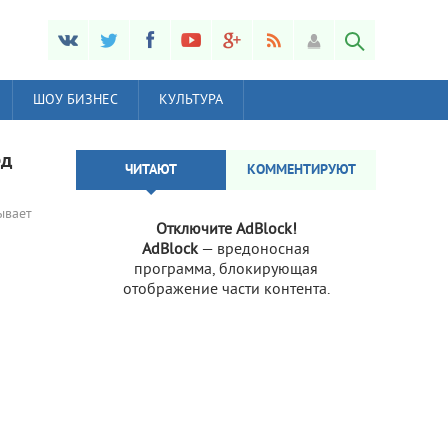
ШОУ БИЗНЕС
КУЛЬТУРА
ед
ЧИТАЮТ
КОММЕНТИРУЮТ
ывает
Отключите AdBlock!
AdBlock
— вредоносная
программа, блокирующая
отображение части контента.