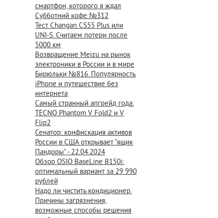
смартфон, которого я ждал
Субботний кофе №312
Тест Changan CS55 Plus или
UNI-S. Считаем потери после
5000 км
Возвращение Meizu на рынок
электроники в России и в мире
Бирюльки №816. Популярность
iPhone и путешествие без
интернета
Самый странный апгрейд года:
TECNO Phantom V Fold2 и V
Flip2
Сенатор: конфискация активов
России в США открывает "ящик
Пандоры" - 22.04.2024
Обзор OSIO BaseLine B150i:
оптимальный вариант за 29 990
рублей
Надо ли чистить кондиционер.
Причины загрязнения,
возможные способы решения