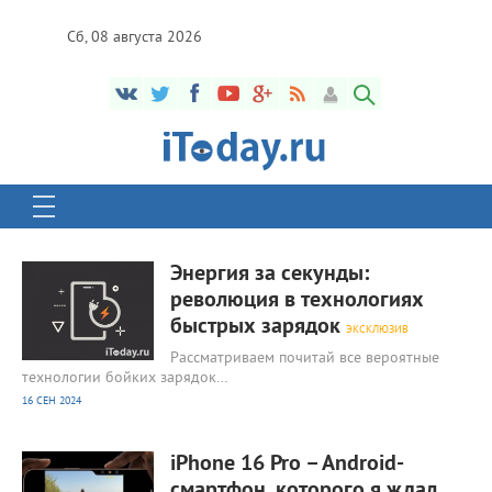
Сб, 08 августа 2026
11 803
0
Энергия за секунды:
революция в технологиях
быстрых зарядок
ЭКСКЛЮЗИВ
Рассматриваем почитай все вероятные
технологии бойких зарядок…
16 СЕН 2024
10 738
0
iPhone 16 Pro – Android-
смартфон, которого я ждал