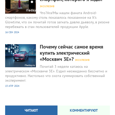
ЭКСКЛЮЗИВ
Что?Ага!Мы нашли фаната Android-
смартфонов, какому столь показалось показанное на It’s
Glowtime, что он почитай готов загнать давлю дьяволу, в резоне
перебежать в стан пользователей продукции Apple.
16 СЕН 2024
854
0
Почему сейчас самое время
купить электрический
«Москвич 3Е»?
ЭКСКЛЮЗИВ
Почитай 3 недели катаюсь на
электрическом «Москвиче 3Е». Ездил неожиданно бессчетно и
продуктивно. Настолько что охота суммировать собственный
эксперимент.
15 АПР 2024
ЧИТАЮТ
КОММЕНТИРУЮТ