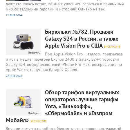
даже становясь ветше, можно с упоением зарыться в привычный
мир со ведомыми героями и историей. Однако не век.
22 ЯНВ 2024
1 704
0
Бирюльки №782. Продажи
Galaxy S24 в России, а также
Apple Vision Pro в США
ЭКСКЛЮЗИВ
Про Apple Vision Pro – взялось предзаказа
и кот в мешке; перегрев Exynos 2400 в Galaxy S24+; торговли
Galaxy S24, выбор владетелей iPhone Pro Max; воспрещение на
Apple Watch; наружная батарея Xiaomi.
22 ЯНВ 2024
1 644
0
Обзор тарифов виртуальных
операторов: лучшие тарифы
Yota, «Тинькофф»,
«Сбермобайл» и «Газпром
Мобайл»
ЭКСКЛЮЗИВ
Вряд ли кому-то надобно объяснять, что таковое виртуальный