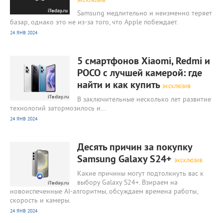
ЭКСКЛЮЗИВ
Samsung медлительно и неизменно теряет
базар, однако это не из-за того, что Apple побеждает.
24 ЯНВ 2024
1 604
0
5 смартфонов Xiaomi, Redmi и
POCO с лучшей камерой: где
найти и как купить
ЭКСКЛЮЗИВ
В заключительные несколько лет развитие
технологий затормозилось и…
24 ЯНВ 2024
1 729
0
Десять причин за покупку
Samsung Galaxy S24+
ЭКСКЛЮЗИВ
Какие причины могут подтолкнуть вас к
выбору Galaxy S24+. Взираем на
новоиспеченные AI-алгоритмы, обсуждаем времена работы,
скорость и камеры.
24 ЯНВ 2024