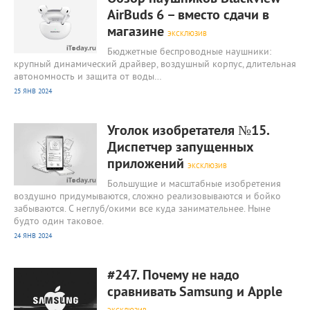
AirBuds 6 – вместо сдачи в
магазине
ЭКСКЛЮЗИВ
Бюджетные беспроводные наушники:
крупный динамический драйвер, воздушный корпус, длительная
автономность и защита от воды…
25 ЯНВ 2024
1 533
0
Уголок изобретателя №15.
Диспетчер запущенных
приложений
ЭКСКЛЮЗИВ
Большущие и масштабные изобретения
воздушно придумываются, сложно реализовываются и бойко
забываются. С неглуб/окими все куда занимательнее. Ныне
будто один таковое.
24 ЯНВ 2024
1 619
0
#247. Почему не надо
сравнивать Samsung и Apple