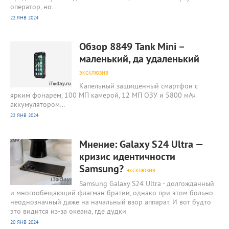
оператор, но…
22 ЯНВ 2024
1 572
0
Обзор 8849 Tank Mini –
маленький, да удаленький
ЭКСКЛЮЗИВ
Капельный защищенный смартфон с
ярким фонарем, 100 МП камерой, 12 МП ОЗУ и 5800 мАч
аккумулятором…
22 ЯНВ 2024
1 860
0
Мнение: Galaxy S24 Ultra —
кризис идентичности
Samsung?
ЭКСКЛЮЗИВ
Samsung Galaxy S24 Ultra - долгожданный
и многообещающий флагман братии, однако при этом больно
неоднозначный даже на начальный взор аппарат. И вот будто
это видится из-за океана, где дудки
20 ЯНВ 2024