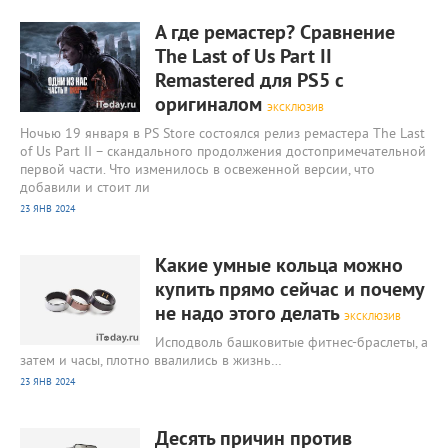
1 516
0
А где ремастер? Сравнение
The Last of Us Part II
Remastered для PS5 с
оригиналом
ЭКСКЛЮЗИВ
Ночью 19 января в PS Store состоялся релиз ремастера The Last
of Us Part II – скандального продолжения достопримечательной
первой части. Что изменилось в освеженной версии, что
добавили и стоит ли
23 ЯНВ 2024
1 851
0
Какие умные кольца можно
купить прямо сейчас и почему
не надо этого делать
ЭКСКЛЮЗИВ
Исподволь башковитые фитнес-браслеты, а
затем и часы, плотно ввалились в жизнь…
23 ЯНВ 2024
1 571
0
Десять причин против