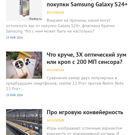
покупки Samsung Galaxy S24+
ЭКСКЛЮЗИВ
Взираем на причины, какие могут
оттолкнуть вас от покупки Galaxy S24+, флагмана братии
Samsung. Что с ним может быть не настолько?
23 ЯНВ 2024
1 554
0
Что круче, 3Х оптический зум
или кроп с 200 МП сенсора?
ЭКСКЛЮЗИВ
Сравнение камер двух популярных в
предбудущем смартфонов: realme 12 Pro+ против Redmi Note
13 Pro+…
23 ЯНВ 2024
1 713
0
Про игровую конвейерность
ЭКСКЛЮЗИВ
Игры изображают отличным вариантом
вздохнуть от повседневной рутины. И