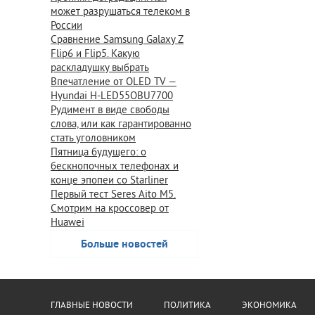
может разрушаться телеком в
России
Сравнение Samsung Galaxy Z
Flip6 и Flip5. Какую
раскладушку выбрать
Впечатление от OLED TV —
Hyundai H-LED55OBU7700
Рудимент в виде свободы
слова, или как гарантированно
стать уголовником
Пятница будущего: о
бескнопочных телефонах и
конце эпопеи со Starliner
Первый тест Seres Aito M5.
Смотрим на кроссовер от
Huawei
Больше новостей
ГЛАВНЫЕ НОВОСТИ
ПОЛИТИКА
ЭКОНОМИКА