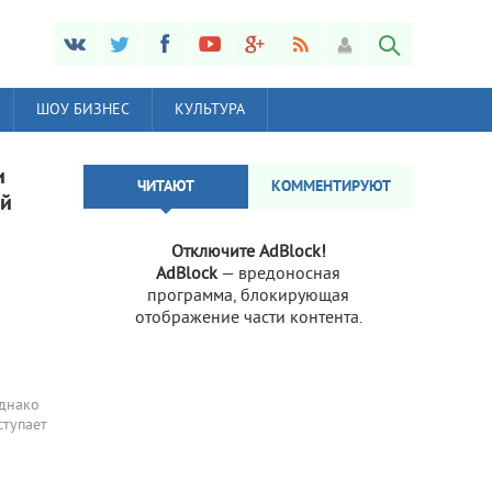
ШОУ БИЗНЕС
КУЛЬТУРА
и
ЧИТАЮТ
КОММЕНТИРУЮТ
ий
Отключите AdBlock!
AdBlock
— вредоносная
программа, блокирующая
отображение части контента.
Однако
ступает