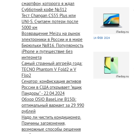
смартфон, которого я ждал
1 147
0
Субботний кофе №312
Тест Changan CS55 Plus или
UNI-S. Считаем потери после
5000 км
Возвращение Meizu на рынок
14 ФЕВ 2024
электроники в России и в мире
Бирюльки №816. Популярность
878
0
iPhone и путешествие без
интернета
Самый странный апгрейд года:
TECNO Phantom V Fold2 и V
Flip2
Сенатор: конфискация активов
России в США открывает "ящик
Пандоры" - 22.04.2024
Обзор OSIO BaseLine B150i:
оптимальный вариант за 29 990
рублей
Надо ли чистить кондиционер.
Причины загрязнения,
возможные способы решения