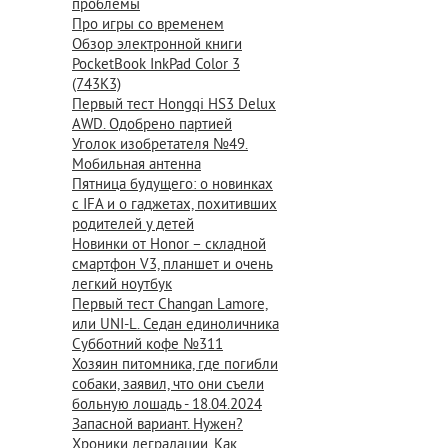
проблемы
Про игры со временем
Обзор электронной книги
PocketBook InkPad Color 3
(743K3)
Первый тест Hongqi HS3 Delux
AWD. Одобрено партией
Уголок изобретателя №49.
Мобильная антенна
Пятница будущего: о новинках
с IFA и о гаджетах, похитивших
родителей у детей
Новинки от Honor – складной
смартфон V3, планшет и очень
легкий ноутбук
Первый тест Changan Lamore,
или UNI-L. Седан единоличника
Субботний кофе №311
Хозяин питомника, где погибли
собаки, заявил, что они съели
больную лошадь - 18.04.2024
Запасной вариант. Нужен?
Хроники деградации. Как