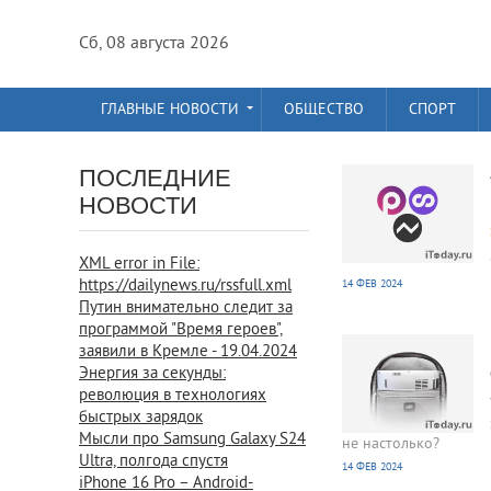
Сб, 08 августа 2026
ГЛАВНЫЕ НОВОСТИ
ОБЩЕСТВО
СПОРТ
914
0
ПОСЛЕДНИЕ
НОВОСТИ
XML error in File:
https://dailynews.ru/rssfull.xml
14 ФЕВ 2024
Путин внимательно следит за
914
0
программой "Время героев",
заявили в Кремле - 19.04.2024
Энергия за секунды:
революция в технологиях
быстрых зарядок
Мысли про Samsung Galaxy S24
не настолько?
Ultra, полгода спустя
14 ФЕВ 2024
iPhone 16 Pro – Android-