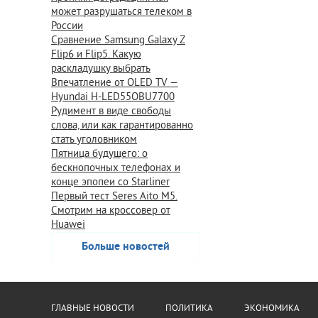
может разрушаться телеком в
России
Сравнение Samsung Galaxy Z
Flip6 и Flip5. Какую
раскладушку выбрать
Впечатление от OLED TV —
Hyundai H-LED55OBU7700
Рудимент в виде свободы
слова, или как гарантированно
стать уголовником
Пятница будущего: о
бескнопочных телефонах и
конце эпопеи со Starliner
Первый тест Seres Aito M5.
Смотрим на кроссовер от
Huawei
Больше новостей
ГЛАВНЫЕ НОВОСТИ
ПОЛИТИКА
ЭКОНОМИКА