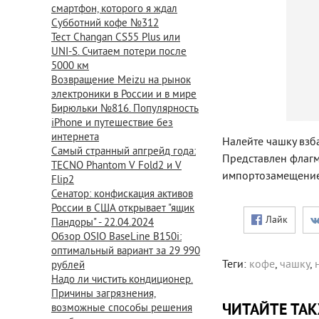
смартфон, которого я ждал
Субботний кофе №312
Тест Changan CS55 Plus или
UNI-S. Считаем потери после
5000 км
Возвращение Meizu на рынок
электроники в России и в мире
Бирюльки №816. Популярность
iPhone и путешествие без
интернета
Налейте чашку взб
Самый странный апгрейд года:
Представлен флагм
TECNO Phantom V Fold2 и V
импортозамещени
Flip2
Сенатор: конфискация активов
России в США открывает "ящик
Лайк
Пандоры" - 22.04.2024
Обзор OSIO BaseLine B150i:
оптимальный вариант за 29 990
Теги:
кофе
,
чашку
,
рублей
Надо ли чистить кондиционер.
Причины загрязнения,
ЧИТАЙТЕ ТА
возможные способы решения