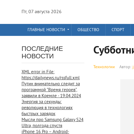
Пт, 07 августа 2026
ГЛАВНЫЕ НОВОСТИ
ОБЩЕСТВО
СПОРТ
Субботн
ПОСЛЕДНИЕ
НОВОСТИ
Технологии
Автор:
XML error in File:
https://dailynews.ru/rssfull.xml
Путин внимательно следит за
программой "Время героев",
заявили в Кремле - 19.04.2024
Энергия за секунды:
революция в технологиях
быстрых зарядок
Мысли про Samsung Galaxy S24
Ultra, полгода спустя
iPhone 16 Pro – Android-