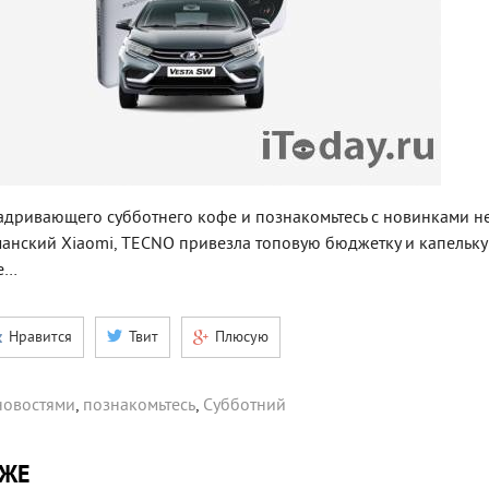
адривающего субботнего кофе и познакомьтесь с новинками н
анский Xiaomi, TECNO привезла топовую бюджетку и капельку
е…
Нравится
Твит
Плюсую
новостями
,
познакомьтесь
,
Субботний
КЖЕ