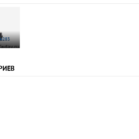
 №283
РИЕВ