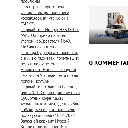
проблемы
Про игры со временем
Обзор электронной книги
PocketBook InkPad Color 3
(743K3)
Первый тест Hongqi HS3 Delux
AWD. Одобрено партией
Субботний кофе
Уголок изобретателя №49.
Мобильная антенна
Пятница будущего: о новинках
с IFA и о гаджетах, похитивших
0 КОММЕНТА
родителей у детей
Новинки от Honor – складной
смартфон V3, планшет и очень
легкий ноутбук
Первый тест Changan Lamore,
или UNI-L. Седан единоличника
Субботний кофе №311
Хозяин питомника, где погибли
собаки, заявил, что они съели
больную лошадь - 18.04.2024
Запасной вариант. Нужен?
Хроники деградации. Как