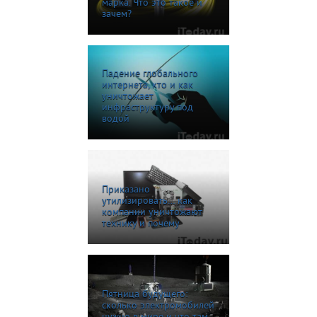
марка. Что это такое и
зачем?
Падение глобального
интернета, кто и как
уничтожает
инфраструктуру под
водой
Приказано
утилизировать… как
компании уничтожают
технику и почему
Пятница будущего:
сколько электромобилей