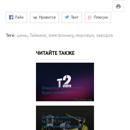
Лайк
Нравится
Твит
Плюсую
Теги:
цены
,
Тайване
,
электронику
,
мировые
,
заводов
ЧИТАЙТЕ ТАКЖЕ
Оператор Tele2 теперь
будет называться…
Диванная аналитика
№281. СТМ, или
собственная торговая