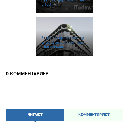
нужно в мире и что там
в Tesla
Завод по производству
смартфонов Honor под
Шэньчжэнем
0 КОММЕНТАРИЕВ
ЧИТАЮТ
КОММЕНТИРУЮТ