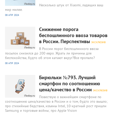
Несколько штук от Xiaomi, ладящих ваш
мир милее.
08 АПР 2024
809
0
Снижение порога
беспошлинного ввоза товаров
в России. Перспективы
ЭКСКЛЮЗИВ
В России порог беспошлинного ввоза
посылок снизился до 200 евро. Жрать ли причины для
беспокойства, будто об этом катают вкруг?Все пропало?
08 АПР 2024
958
0
Бирюльки №793. Лучший
смартфон по соотношению
цена/качество в России
ЭКСКЛЮЗИВ
Повествую о важнейшем смартфоне по
соотношению цена/качество в России и о том, будто это вышло;
про стихийные бедствия, изъяны Intel, 10-кратный рост пришли
Samsung и торговые войны; про Apple Vision